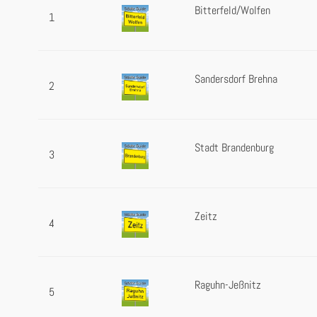
Bitterfeld/Wolfen
1
Sandersdorf Brehna
2
Stadt Brandenburg
3
Zeitz
4
Raguhn-Jeßnitz
5