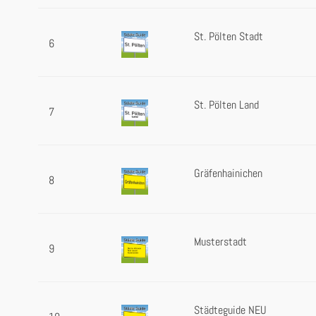
St. Pölten Stadt
6
St. Pölten Land
7
Gräfenhainichen
8
Musterstadt
9
Städteguide NEU